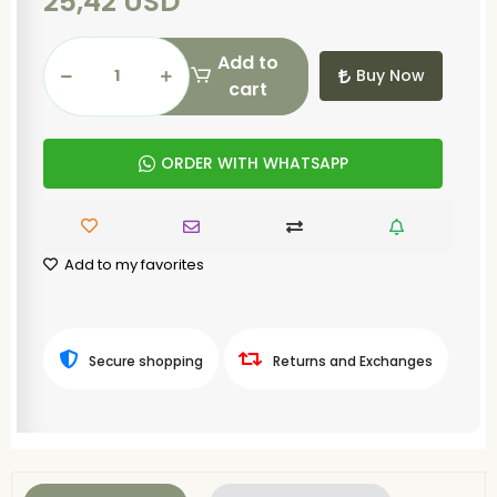
25,42 USD
Add to
Buy Now
cart
ORDER WITH WHATSAPP
Add to my favorites
Secure shopping
Returns and Exchanges