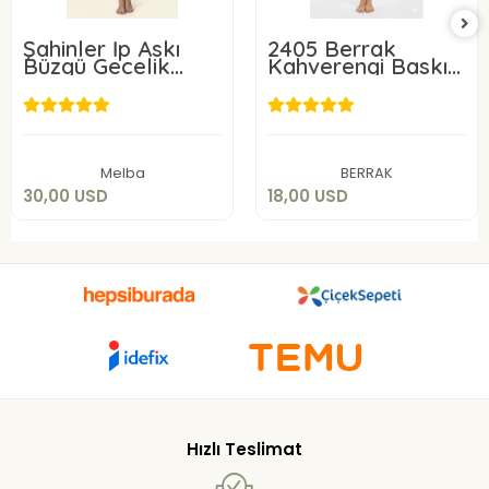
Şahinler İp Askı
2405 Berrak
Büzgü Gecelik
Kahverengi Baskılı
22224
Elbise
30,00 USD
18,00 USD
Add to cart
Add to cart
Melba
BERRAK
30,00 USD
18,00 USD
Hızlı Teslimat