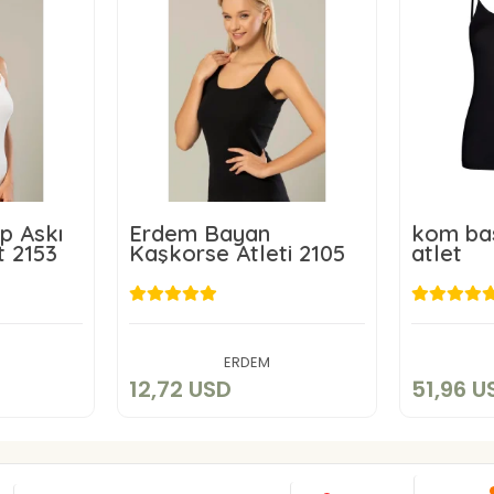
p Askı
Erdem Bayan
kom bas
t 2153
Kaşkorse Atleti 2105
atlet
D
12,72 USD
5
art
Add to cart
ERDEM
12,72 USD
51,96 U