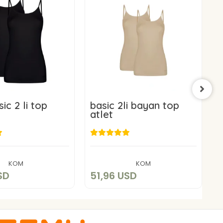
ic 2 li top
basic 2li bayan top
b
atlet
a
1,96 USD
51,96 USD
Add to cart
Add to cart
KOM
KOM
SD
51,96 USD
5