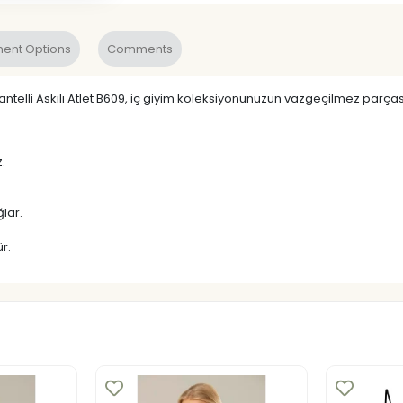
ent Options
Comments
antelli Askılı Atlet B609, iç giyim koleksiyonunuzun vazgeçilmez parç
.
lar.
r.