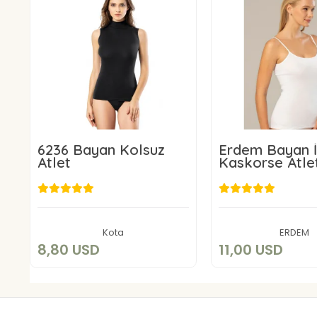
6236 Bayan Kolsuz
Erdem Bayan İ
Atlet
Kaskorse Atle
8,80 USD
11,00 US
Add to cart
Add to c
Kota
ERDEM
8,80 USD
11,00 USD