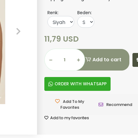
Renk:
Beden:
11,79 USD
Add to cart
ORDER WITH WHATSAPP
Add To My
Recommend
Favorites
Add to my favorites