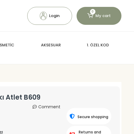
0
Login
My cart
SMETİC
AKSESUAR
1. ÖZEL KOD
ı Atlet B609
Comment
Secure shopping
t!
Returns and