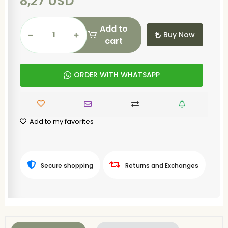
8,27 USD
Add to
Buy Now
cart
ORDER WITH WHATSAPP
Add to my favorites
Secure shopping
Returns and Exchanges