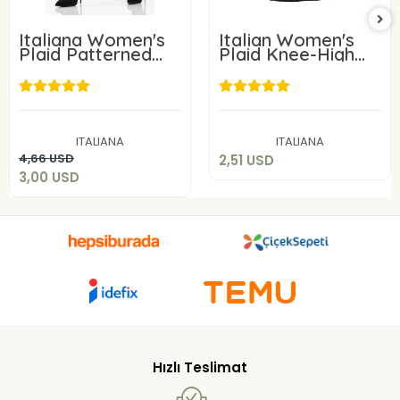
Italiana Women's
Italian Women's
Plaid Patterned
Plaid Knee-High
Tights
Socks
2,51 USD
3,00 USD
Add to cart
ITALIANA
ITALIANA
Add to cart
4,66 USD
2,51 USD
3,00 USD
Hızlı Teslimat