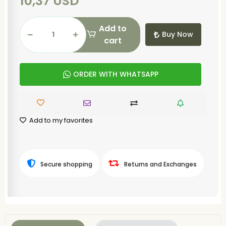
10,37 USD
Add to
Buy Now
cart
ORDER WITH WHATSAPP
Add to my favorites
Secure shopping
Returns and Exchanges