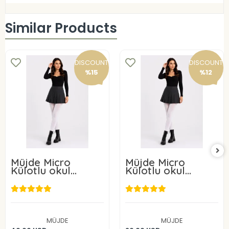
Similar Products
DISCOUNT
DISCOUNT
%15
%12
Müjde Micro
Müjde Micro
Külotlu okul
Külotlu okul
çorabı 50 Denye 6
çorabı 50 Denye 3
ADET
ADET
33,96 USD
17,60 USD
MÜJDE
MÜJDE
Add to cart
Add to cart