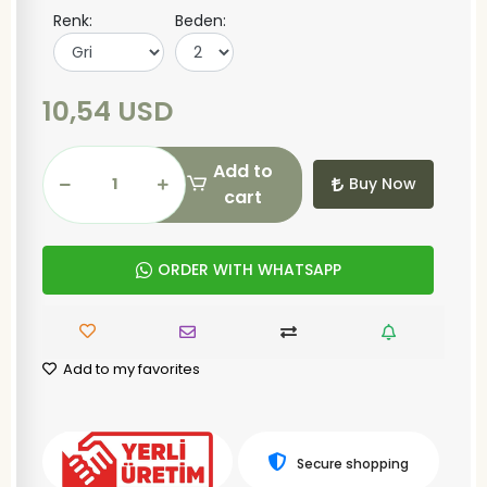
Renk:
Beden:
10,54 USD
Add to
Buy Now
cart
ORDER WITH WHATSAPP
Add to my favorites
Secure shopping