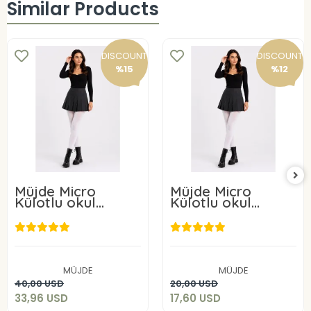
Similar Products
DISCOUNT
DISCOUNT
%15
%12
Müjde Micro
Müjde Micro
Külotlu okul
Külotlu okul
çorabı 50 Denye 6
çorabı 50 Denye 3
ADET
ADET
33,96 USD
17,60 USD
MÜJDE
MÜJDE
Add to cart
Add to cart
40,00 USD
20,00 USD
33,96 USD
17,60 USD