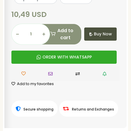
10,49 USD
Add to
Buy Now
cart
ORDER WITH WHATSAPP
Add to my favorites
Secure shopping
Returns and Exchanges