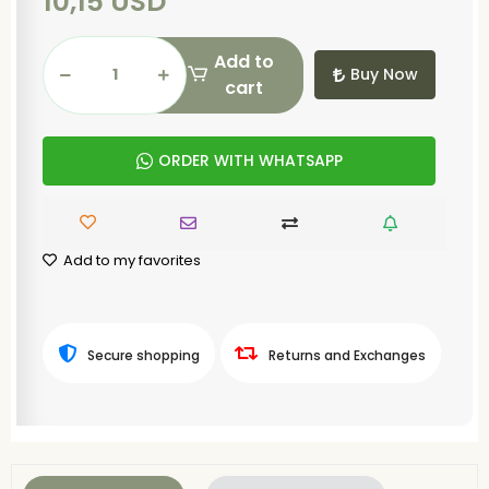
10,15 USD
Add to
Buy Now
cart
ORDER WITH WHATSAPP
Add to my favorites
Secure shopping
Returns and Exchanges