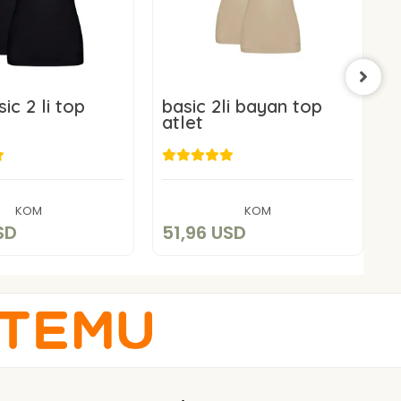
ic 2 li top
basic 2li bayan top
b
atlet
a
1,96 USD
51,96 USD
Add to cart
Add to cart
KOM
KOM
SD
51,96 USD
5