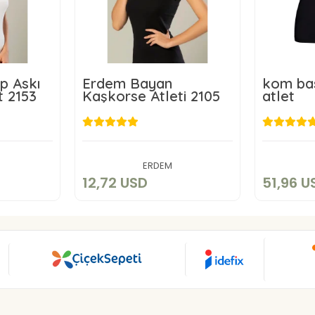
p Askı
Erdem Bayan
kom bas
t 2153
Kaşkorse Atleti 2105
atlet
D
12,72 USD
5
art
Add to cart
ERDEM
12,72 USD
51,96 U