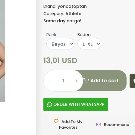
Brand:
yoncatoptan
Category:
Athlete
Same day cargo!
Renk:
Beden:
13,01 USD
Add to cart
ORDER WITH WHATSAPP
Add To My
Recommend
Favorites