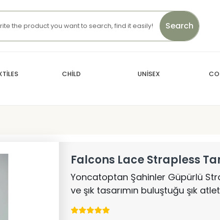
Search
TİLES
CHİLD
UNİSEX
CO
Falcons Lace Strapless Ta
Yoncatoptan Şahinler Güpürlü Stra
ve şık tasarımın buluştuğu şık atle