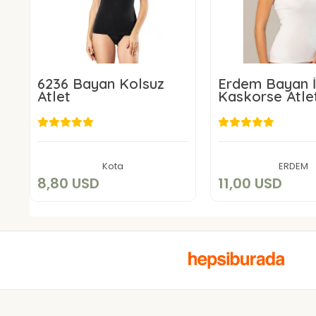
6236 Bayan Kolsuz
Erdem Bayan İ
Atlet
Kaskorse Atle
8,80 USD
11,00 US
Add to cart
Add to c
Kota
ERDEM
8,80 USD
11,00 USD