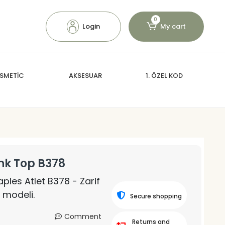
0
Login
My cart
SMETİC
AKSESUAR
1. ÖZEL KOD
nk Top B378
ples Atlet B378 - Zarif
t modeli.
Secure shopping
Comment
Returns and