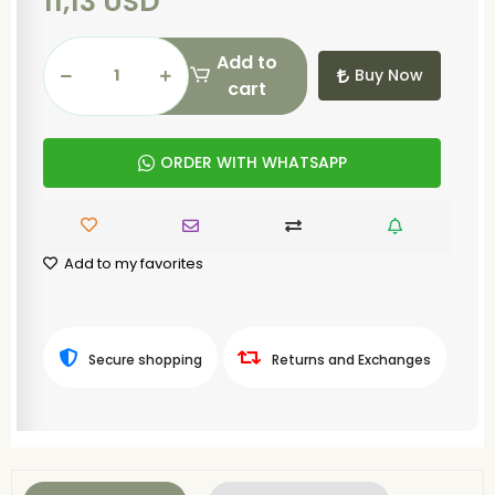
11,13 USD
Add to
Buy Now
cart
ORDER WITH WHATSAPP
Add to my favorites
Secure shopping
Returns and Exchanges