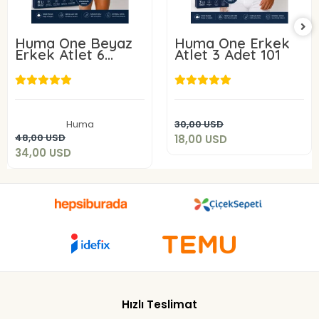
Huma One Beyaz
Huma One Erkek
Erkek Atlet 6
Atlet 3 Adet 101
ADET 101-
18,00 USD
34,00 USD
Add to cart
Huma
30,00 USD
Add to cart
48,00 USD
18,00 USD
34,00 USD
Hızlı Teslimat