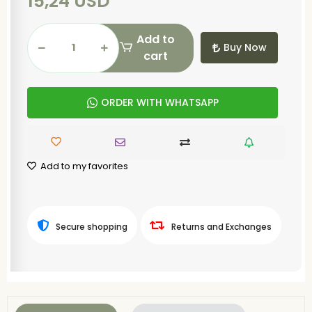
15,24 USD
Add to
Buy Now
cart
ORDER WITH WHATSAPP
Add to my favorites
Secure shopping
Returns and Exchanges