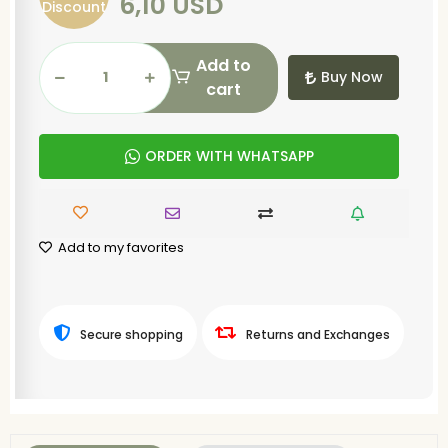
6,10 USD
Discount
Add to
Buy Now
cart
ORDER WITH WHATSAPP
Add to my favorites
Secure shopping
Returns and Exchanges