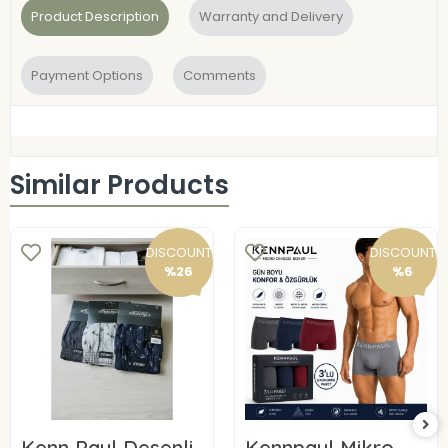
Product Description
Warranty and Delivery
Payment Options
Comments
Similar Products
DISCOUNT
DISCOUNT
%26
%6
Kenn Paul Desenli
Kennpaul Mikro