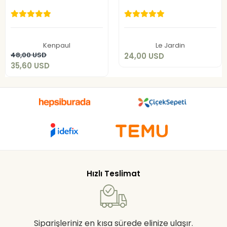
Boxer 6 Adet
9405-C
24,00 USD
35,60 USD
Add to cart
Kenpaul
Le Jardin
Add to cart
48,00 USD
24,00 USD
35,60 USD
Hızlı Teslimat
Siparişleriniz en kısa sürede elinize ulaşır.