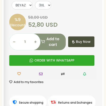
58,00 USD
%9
52,80 USD
Discount
Add to
Buy Now
cart
ORDER WITH WHATSAPP
Add to my favorites
Secure shopping
Returns and Exchanges