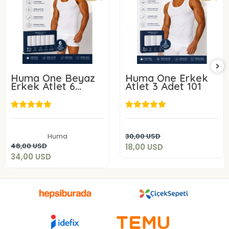
Huma One Beyaz
Huma One Erkek
Erkek Atlet 6
Atlet 3 Adet 101
ADET 101-
18,00 USD
34,00 USD
Add to cart
Huma
30,00 USD
Add to cart
48,00 USD
18,00 USD
34,00 USD