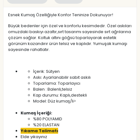
Esnek Kumaş Özelliğiyle Konfor Teninize Dokunuyor!
Büyük bedenler için özel ve konforlu kesimdedir. Özel askıları
omuzdaki baskıyı azaltır,sırt tasarımı sayesinde sırt ağrılarına
çözüm sağlar. Koltuk altını göğsü toparlayarak estetik
görünüm kazandırır ürün telsiz ve kaplıdır. Yumuşak kumaşı
sayesinde rahatlatır.
İçerik: Sütyen
Askı: Ayarlanabilir sabit askılı
Toparlama: Toparlayıcı
Balen : Balenli,telsiz
Kap durumu: Kaplı,destekli
Model: Düz kumaş/li>
Kumaş İçeriği:
%80 POLYAMID
%20 ELASTAN
Yıkama Talimatı
Elde yıkayınız