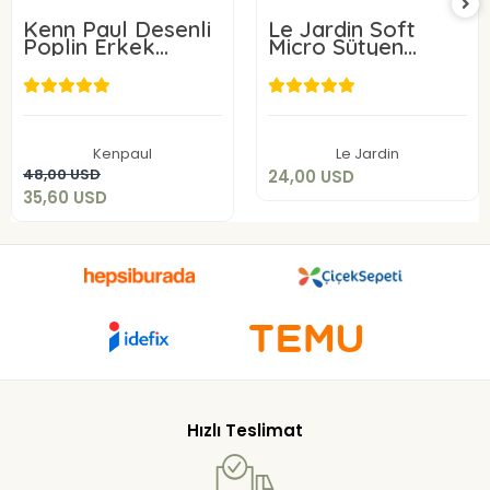
Kenn Paul Desenli
Le Jardin Soft
Poplin Erkek
Micro Sütyen
Boxer 6 Adet
9405-C
24,00 USD
35,60 USD
Add to cart
Kenpaul
Le Jardin
Add to cart
48,00 USD
24,00 USD
35,60 USD
Hızlı Teslimat