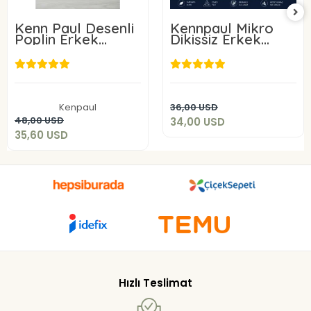
Kenn Paul Desenli
Kennpaul Mikro
Poplin Erkek
Dikişsiz Erkek
Boxer 6 Adet
Boxer 3 Lü Paket
34,00 USD
35,60 USD
Add to cart
Kenpaul
36,00 USD
Add to cart
48,00 USD
34,00 USD
35,60 USD
Hızlı Teslimat