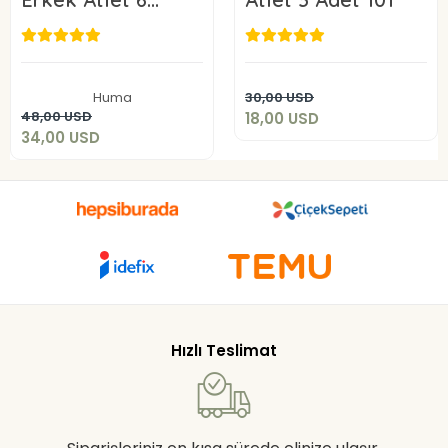
ADET 101-
18,00 USD
34,00 USD
Add to cart
Huma
30,00 USD
Add to cart
48,00 USD
18,00 USD
34,00 USD
Hızlı Teslimat