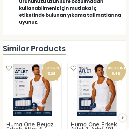
Ürününüzü uzun süre bozulmadan
kullanabilmeniz için mutlaka iç
etiketinde bulunan yıkama talimatlarına
uyunuz.
Similar Products
DISCOUNT
DISCOUNT
%29
%40
Huma One Beyaz
Huma One Erkek
Erkek Atlet 6
Atlet 3 Adet 101