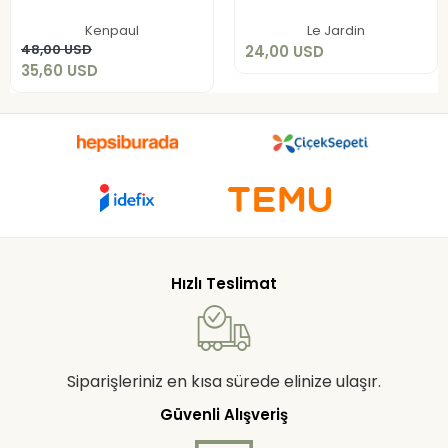
35,60 USD
Add to cart
Kenpaul
Le Jardin
Add to cart
48,00 USD
24,00 USD
35,60 USD
Hızlı Teslimat
Siparişleriniz en kısa sürede elinize ulaşır.
Güvenli Alışveriş