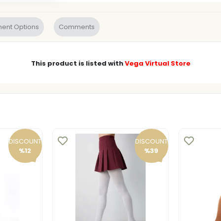
ent Options
Comments
This product is listed with
Vega Virtual Store
DISCOUNT
DISCOUNT
%12
%39