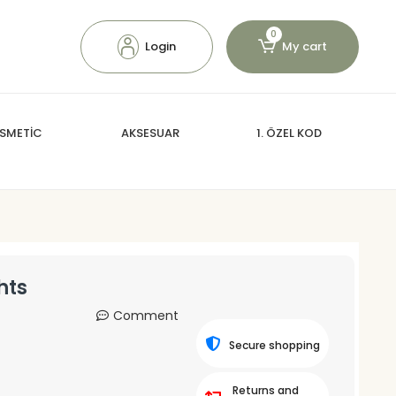
0
Login
My cart
SMETİC
AKSESUAR
1. ÖZEL KOD
hts
Comment
Secure shopping
Returns and