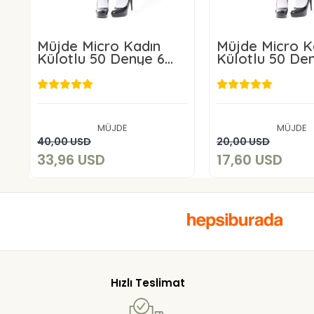
Müjde Micro Kadın
Müjde Micro K
Külotlu 50 Denye 6
Külotlu 50 De
ADET
ADET
33,96 USD
17,60 U
MÜJDE
MÜJDE
Add to cart
Add to c
40,00 USD
20,00 USD
33,96 USD
17,60 USD
Hızlı Teslimat