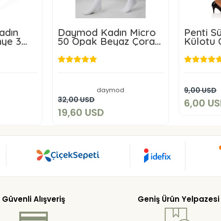
adın
Daymod Kadın Micro
Penti S
nye 3
50 Opak Beyaz Çorap
Külotu 
Büyük Boy 3 adet
SD
19,60 USD
daymod
9,00 USD
art
Add to cart
32,00 USD
6,00 U
19,60 USD
Güvenli Alışveriş
Geniş Ürün Yelpazesi