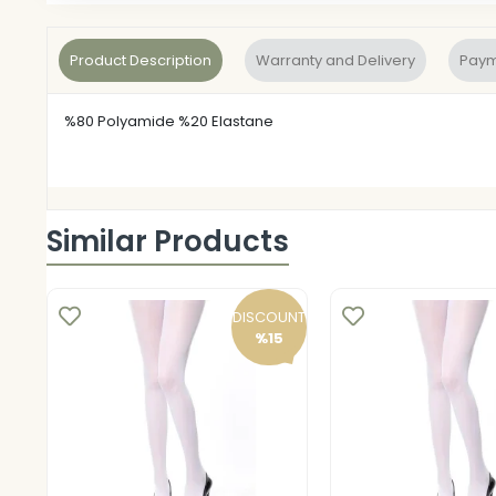
Product Description
Warranty and Delivery
Paym
%80 Polyamide %20 Elastane
Similar Products
DISCOUNT
%15