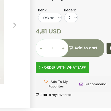
Renk:
Beden:
4,81 USD
Add to cart
ORDER WITH WHATSAPP
Add To My
Recommend
Favorites
Add to my favorites