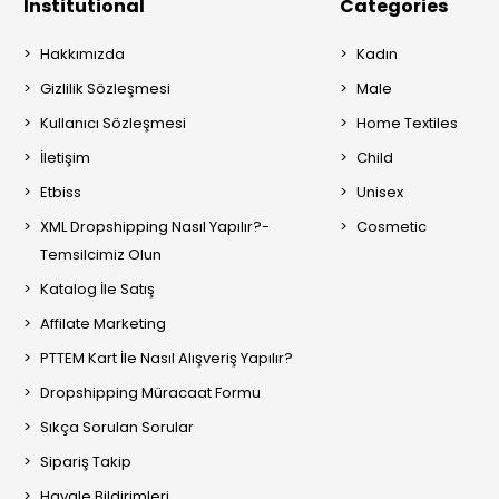
Institutional
Categories
Hakkımızda
Kadın
Gizlilik Sözleşmesi
Male
Kullanıcı Sözleşmesi
Home Textiles
İletişim
Child
Etbiss
Unisex
XML Dropshipping Nasıl Yapılır?-
Cosmetic
Temsilcimiz Olun
Katalog İle Satış
Affilate Marketing
PTTEM Kart İle Nasıl Alışveriş Yapılır?
Dropshipping Müracaat Formu
Sıkça Sorulan Sorular
Sipariş Takip
Havale Bildirimleri