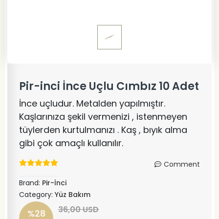
Pir-inci İnce Uçlu Cımbız 10 Adet
İnce uçludur. Metalden yapılmıştır.
Kaşlarınıza şekil vermenizi , istenmeyen
tüylerden kurtulmanızı . Kaş , bıyık alma
gibi çok amaçlı kullanılır.
Comment
Brand:
Pir-İnci
Category:
Yüz Bakım
36,00 USD
%28