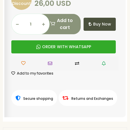
26,00 USD
Discount
Add to
Buy Now
cart
ORDER WITH WHATSAPP
Add to my favorites
Secure shopping
Returns and Exchanges