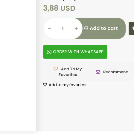
3,88 USD
Add to cart
ORDER WITH WHATSAPP
Add To My
Recommend
Favorites
Add to my favorites