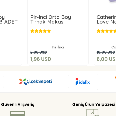
oy
Pir-İnci Orta Boy
Catheri
 3 ADET
Tırnak Makası
Love Na
D
1,96 USD
Pir-İnci
Ca
art
Add to cart
2,80 USD
10,00 USD
1,96 USD
6,00 U
Güvenli Alışveriş
Geniş Ürün Yelpazesi