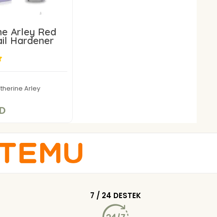
ne Arley Red
il Hardener
6,00 USD
therine Arley
Add to cart
SD
7 / 24 DESTEK