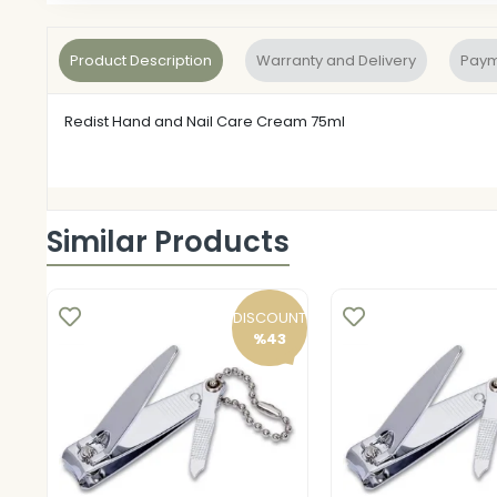
Product Description
Warranty and Delivery
Paym
Redist Hand and Nail Care Cream 75ml
Similar Products
DISCOUNT
%43