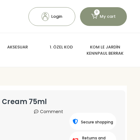
0
Login
My cart
AKSESUAR
1. ÖZEL KOD
KOM LE JARDİN
KENNPAUL BERRAK
e Cream 75ml
Comment
Secure shopping
Returns and