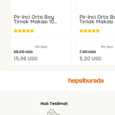
Pir-İnci Orta Boy
Pir-İnci Orta B
Tırnak Makası 10
Tırnak Makası
ADET
15,96 USD
5,20 US
Pir-İnci
Pir-İnci
Add to cart
Add to c
28,00 USD
7,60 USD
15,96 USD
5,20 USD
Hızlı Teslimat