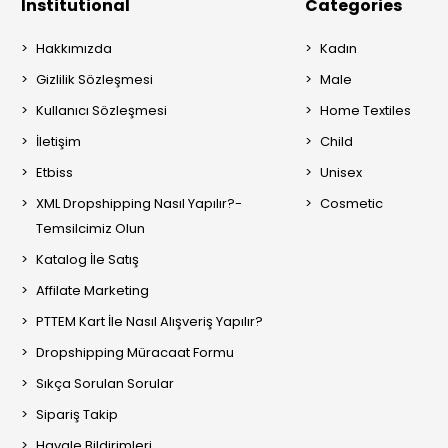
Institutional
Categories
Hakkımızda
Kadın
Gizlilik Sözleşmesi
Male
Kullanıcı Sözleşmesi
Home Textiles
İletişim
Child
Etbiss
Unisex
XML Dropshipping Nasıl Yapılır?-
Cosmetic
Temsilcimiz Olun
Katalog İle Satış
Affilate Marketing
PTTEM Kart İle Nasıl Alışveriş Yapılır?
Dropshipping Müracaat Formu
Sıkça Sorulan Sorular
Sipariş Takip
Havale Bildirimleri