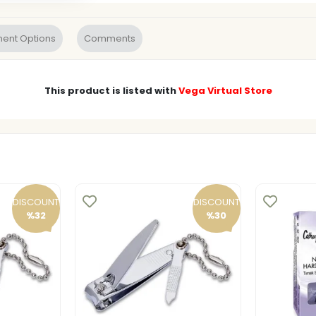
ent Options
Comments
This product is listed with
Vega Virtual Store
DISCOUNT
DISCOUNT
%32
%30