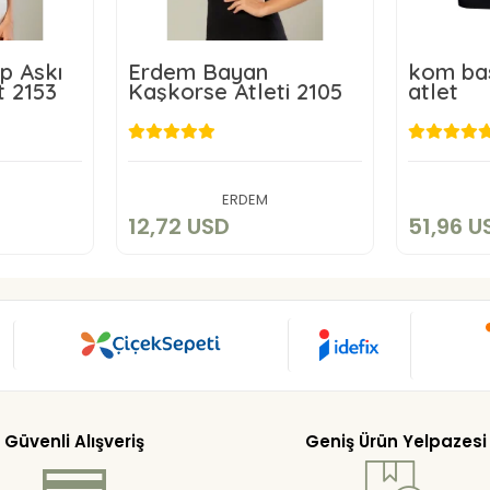
p Askı
Erdem Bayan
kom bas
t 2153
Kaşkorse Atleti 2105
atlet
D
12,72 USD
5
art
Add to cart
ERDEM
12,72 USD
51,96 U
Güvenli Alışveriş
Geniş Ürün Yelpazesi