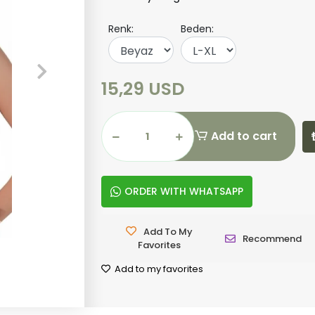
Renk:
Beden:
15,29 USD
Add to cart
ORDER WITH WHATSAPP
Add To My
Recommend
Favorites
Add to my favorites