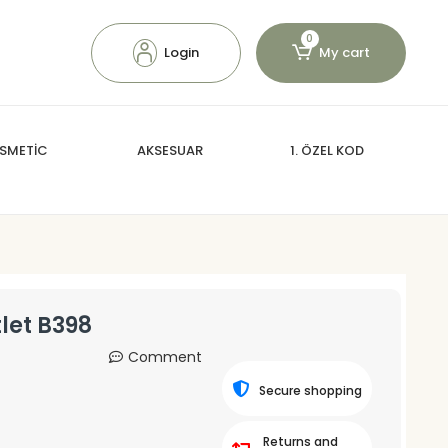
0
Login
My cart
SMETİC
AKSESUAR
1. ÖZEL KOD
tlet B398
Comment
Secure shopping
Returns and