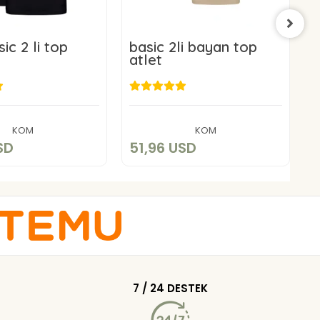
ic 2 li top
basic 2li bayan top
b
atlet
a
1,96 USD
51,96 USD
Add to cart
Add to cart
KOM
KOM
SD
51,96 USD
5
7 / 24 DESTEK