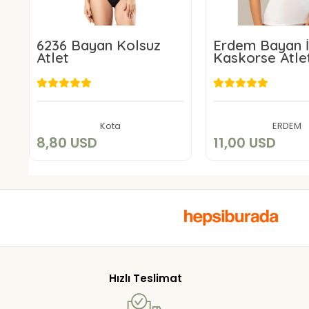
6236 Bayan Kolsuz
Erdem Bayan İ
Atlet
Kaskorse Atle
8,80 USD
11,00 US
Add to cart
Add to c
Kota
ERDEM
8,80 USD
11,00 USD
Hızlı Teslimat