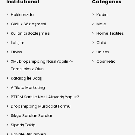
Institutional
Categories
Hakkımızda
Kadın
Gizlilik Sözleşmesi
Male
Kullanıcı Sözleşmesi
Home Textiles
İletişim
Child
Etbiss
Unisex
XML Dropshipping Nasıl Yapılır?-
Cosmetic
Temsilcimiz Olun
Katalog İle Satış
Affilate Marketing
PTTEM Kart İle Nasıl Alışveriş Yapılır?
Dropshipping Müracaat Formu
Sıkça Sorulan Sorular
Sipariş Takip
Havale Bildirimleri