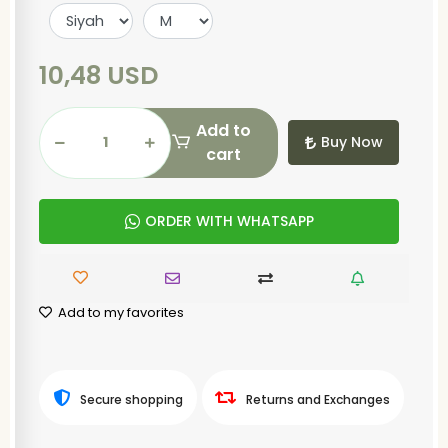
10,48 USD
Add to
Buy Now
cart
ORDER WITH WHATSAPP
Add to my favorites
Secure shopping
Returns and Exchanges