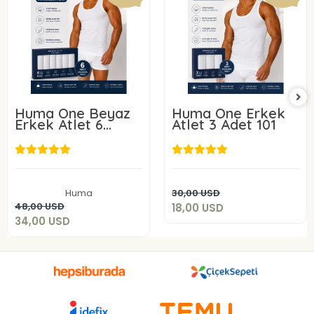
Huma One Beyaz
Huma One Erkek
Erkek Atlet 6
Atlet 3 Adet 101
ADET 101-
18,00 USD
34,00 USD
Add to cart
Huma
30,00 USD
Add to cart
48,00 USD
18,00 USD
34,00 USD