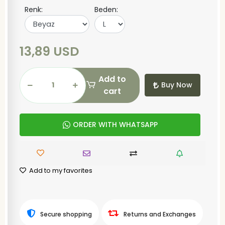
Renk:
Beden:
13,89 USD
Add to
Buy Now
cart
ORDER WITH WHATSAPP
Add to my favorites
Secure shopping
Returns and Exchanges