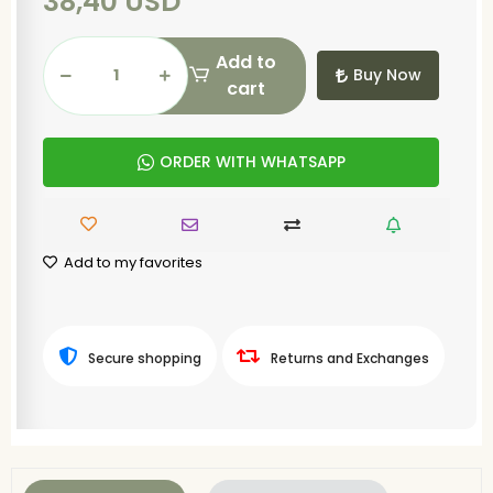
38,40 USD
Add to
Buy Now
cart
ORDER WITH WHATSAPP
Add to my favorites
Secure shopping
Returns and Exchanges