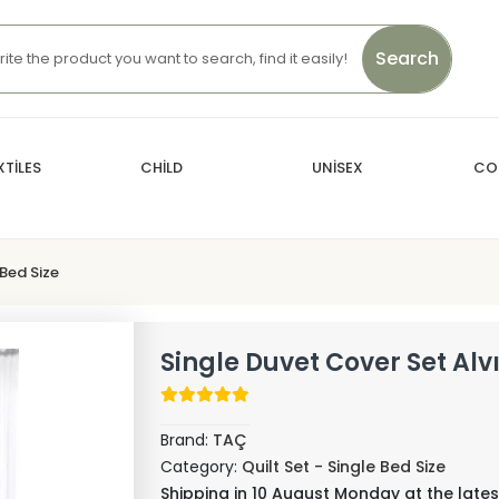
Search
TİLES
CHİLD
UNİSEX
CO
 Bed Size
Single Duvet Cover Set Alv
Brand:
TAÇ
Category:
Quilt Set - Single Bed Size
Shipping in 10 August Monday at the lates