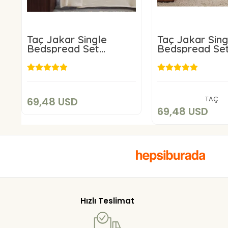
Taç Jakar Single
Taç Jakar Sing
Bedspread Set
Bedspread Se
Celeste
Glenda Cream
69,48 USD
69,48 U
Add to cart
Add to c
TAÇ
69,48 USD
69,48 USD
Hızlı Teslimat