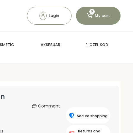
0
Login
My cart
SMETİC
AKSESUAR
1. ÖZEL KOD
ın
Comment
Secure shopping
t!
Returns and