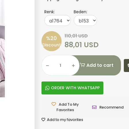
Renk:
Beden:
110,01 USD
%20
88,01 USD
Discount
Add to cart
ORDER WITH WHATSAPP
Add To My
Recommend
Favorites
Add to my favorites