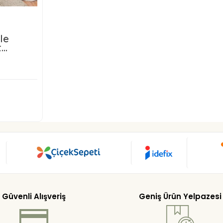
le
t
SD
art
Güvenli Alışveriş
Geniş Ürün Yelpazesi