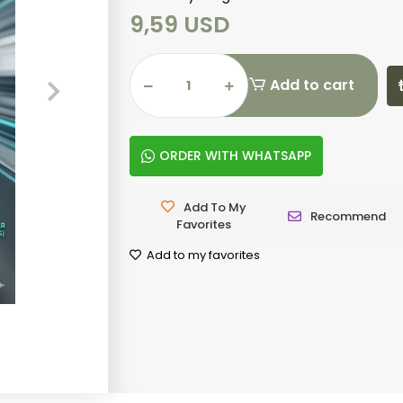
9,59 USD
Add to cart
ORDER WITH WHATSAPP
Add To My
Recommend
Favorites
Add to my favorites