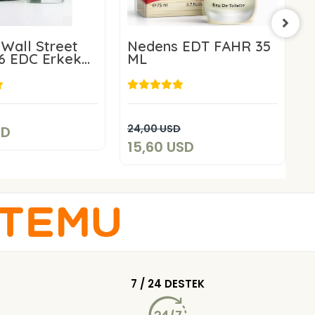
Wall Street
Nedens EDT FAHR 35
6 EDC Erkek
ML
C
100 ml
M
11,60 USD
15,60 USD
Add to cart
Add to cart
24,00 USD
SD
1
15,60 USD
1
7 / 24 DESTEK