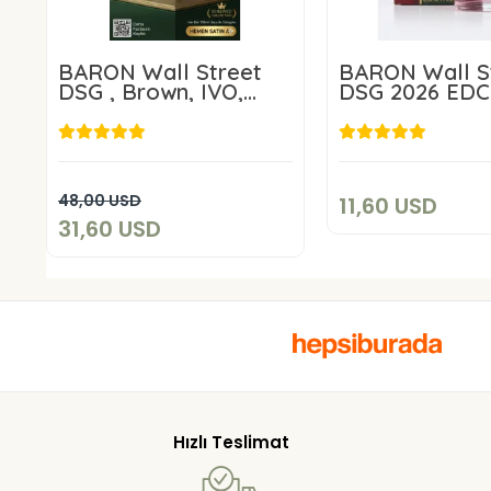
BARON Wall Street
BARON Wall S
DSG , Brown, IVO,
DSG 2026 EDC
NCT 2026 4 lü Erkek
Parfüm 100 ml
EDC Erkek Parfüm
11,60 US
Seti 4X 100 ml
31,60 USD
Add to c
Add to cart
48,00 USD
11,60 USD
31,60 USD
Hızlı Teslimat