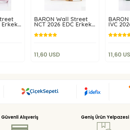
treet
BARON Wall Street
BARON 
 Erkek
NCT 2026 EDC Erkek
IVC 202
Parfüm 100 ml
Parfüm 
D
11,60 USD
art
Add to cart
11,60 USD
11,60 U
Güvenli Alışveriş
Geniş Ürün Yelpazesi