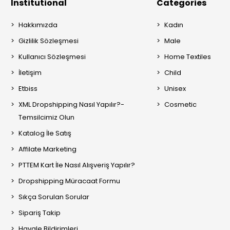
Institutional
Categories
Hakkımızda
Kadın
Gizlilik Sözleşmesi
Male
Kullanıcı Sözleşmesi
Home Textiles
İletişim
Child
Etbiss
Unisex
XML Dropshipping Nasıl Yapılır?-
Cosmetic
Temsilcimiz Olun
Katalog İle Satış
Affilate Marketing
PTTEM Kart İle Nasıl Alışveriş Yapılır?
Dropshipping Müracaat Formu
Sıkça Sorulan Sorular
Sipariş Takip
Havale Bildirimleri