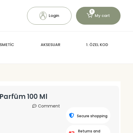
0
Login
My cart
SMETİC
AKSESUAR
1. ÖZEL KOD
 Parfüm 100 Ml
Comment
Secure shopping
Returns and