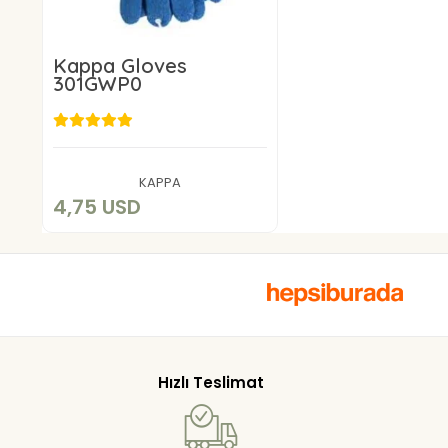
Kappa Gloves
301GWP0
4,75 USD
Add to cart
KAPPA
4,75 USD
Hızlı Teslimat