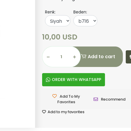
Renk:
Beden:
10,00 USD
Add to cart
ORDER WITH WHATSAPP
Add To My
Recommend
Favorites
Add to my favorites