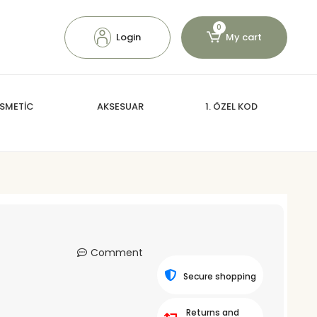
0
Login
My cart
SMETİC
AKSESUAR
1. ÖZEL KOD
Comment
Secure shopping
Returns and