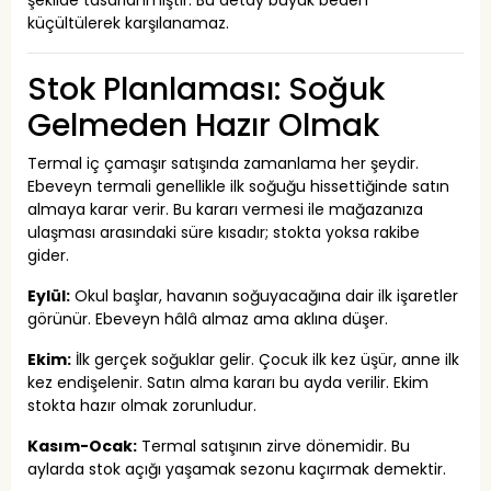
şekilde tasarlanmıştır. Bu detay büyük beden
küçültülerek karşılanamaz.
Stok Planlaması: Soğuk
Gelmeden Hazır Olmak
Termal iç çamaşır satışında zamanlama her şeydir.
Ebeveyn termali genellikle ilk soğuğu hissettiğinde satın
almaya karar verir. Bu kararı vermesi ile mağazanıza
ulaşması arasındaki süre kısadır; stokta yoksa rakibe
gider.
Eylül:
Okul başlar, havanın soğuyacağına dair ilk işaretler
görünür. Ebeveyn hâlâ almaz ama aklına düşer.
Ekim:
İlk gerçek soğuklar gelir. Çocuk ilk kez üşür, anne ilk
kez endişelenir. Satın alma kararı bu ayda verilir. Ekim
stokta hazır olmak zorunludur.
Kasım-Ocak:
Termal satışının zirve dönemidir. Bu
aylarda stok açığı yaşamak sezonu kaçırmak demektir.