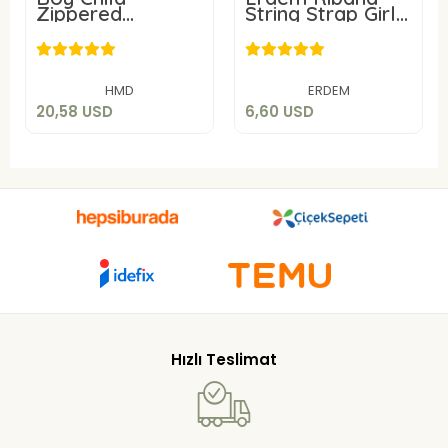
Zippered
String Strap Girl
Hooded Sweat
Child Tank Top
20,58 USD
6,60 USD
Suit 5033 HMD
4055
YUPPI
Add to cart
Add to cart
HMD
ERDEM
20,58 USD
6,60 USD
Hızlı Teslimat