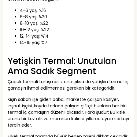
4-6 yaş: %15
6-8 yaş: %20
8-10 yaş: %22
10-12 yaş: %22
12-14 yaş: %14
14-16 yaş: %7
Yetişkin Termal: Unutulan
Ama Sadık Segment
Çocuk termali tartışmasız öne çıksa da yetişkin termal iç
çamaşırı ihmal edilmemesi gereken bir kategoridir.
Kışın sabah işe giden baba, markette çalışan kasiyer,
inşaat işçisi, köyde tarlada çalışan çiftçi; bunların her biri
termal iç çamaşırın düzenli alıcısıdır. Farkı şudur: Bu kitle
ürünü bir kez alır ve memnun kalırsa yıllarca aynı markayı
tercih eder.
Erkek termal takımda büyük beden talebi dikkat çekicidir.