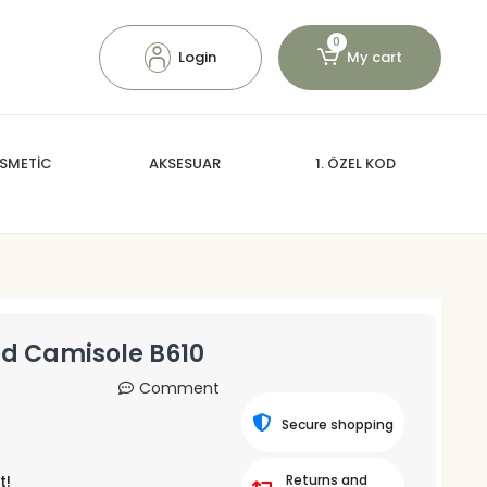
0
Login
My cart
SMETİC
AKSESUAR
1. ÖZEL KOD
d Camisole B610
Comment
Secure shopping
t!
Returns and