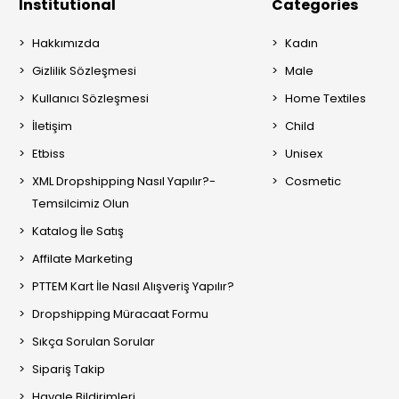
Institutional
Categories
Hakkımızda
Kadın
Gizlilik Sözleşmesi
Male
Kullanıcı Sözleşmesi
Home Textiles
İletişim
Child
Etbiss
Unisex
XML Dropshipping Nasıl Yapılır?-
Cosmetic
Temsilcimiz Olun
Katalog İle Satış
Affilate Marketing
PTTEM Kart İle Nasıl Alışveriş Yapılır?
Dropshipping Müracaat Formu
Sıkça Sorulan Sorular
Sipariş Takip
Havale Bildirimleri