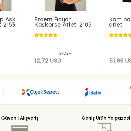
p Askı
Erdem Bayan
kom bas
t 2153
Kaşkorse Atleti 2105
atlet
D
12,72 USD
5
art
Add to cart
ERDEM
12,72 USD
51,96 U
Güvenli Alışveriş
Geniş Ürün Yelpazesi