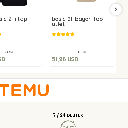
ic 2 li top
basic 2li bayan top
b
atlet
a
1,96 USD
51,96 USD
Add to cart
Add to cart
KOM
KOM
SD
51,96 USD
5
7 / 24 DESTEK