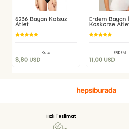
6236 Bayan Kolsuz
Erdem Bayan İ
Atlet
Kaskorse Atle
8,80 USD
11,00 US
Add to cart
Add to c
Kota
ERDEM
8,80 USD
11,00 USD
Hızlı Teslimat