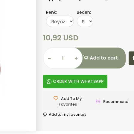
Renk:
Beden:
10,92 USD
Add to cart
ORDER WITH WHATSAPP
Add To My
Recommend
Favorites
Add to my favorites