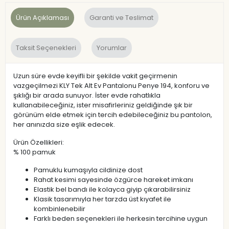
Ürün Açıklaması
Garanti ve Teslimat
Taksit Seçenekleri
Yorumlar
Uzun süre evde keyifli bir şekilde vakit geçirmenin
vazgeçilmezi KLY Tek Alt Ev Pantalonu Penye 194, konforu ve
şıklığı bir arada sunuyor. İster evde rahatlıkla
kullanabileceğiniz, ister misafirleriniz geldiğinde şık bir
görünüm elde etmek için tercih edebileceğiniz bu pantolon,
her anınızda size eşlik edecek.
Ürün Özellikleri:
% 100 pamuk
Pamuklu kumaşıyla cildinize dost
Rahat kesimi sayesinde özgürce hareket imkanı
Elastik bel bandı ile kolayca giyip çıkarabilirsiniz
Klasik tasarımıyla her tarzda üst kıyafet ile
kombinlenebilir
Farklı beden seçenekleri ile herkesin tercihine uygun