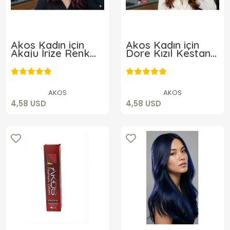
Akos Kadın için
Akos Kadın için
Akaju İrize Renk
Dore Kızıl Kestane
Saç Boyası 5.52
Renk Saç Boyası
4,58 USD
4,58 USD
60 Gr 3.66
Sepete Ekle
Sepete Ekle
AKOS
AKOS
4,58 USD
4,58 USD