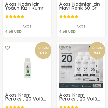
Akos Kadın için
Akos Kadınlar için
Yoğun Kızıl Kumral
Mavi Renk 60 Gr
Renk Saç Boyası
Tüp Saç Boyası -
4,58 USD
4,58 USD
60 Gr
Blue
Sepete Ekle
Sepete Ekle
AKOS
AKOS
4,58 USD
4,58 USD
İNDİRİM
İNDİRİM
%40
%38
Akos Krem
Akos Krem
Peroksit 20 Volüm
Peroksit 20 Volüm
%6 60ML
%6 60ML-10 Adet