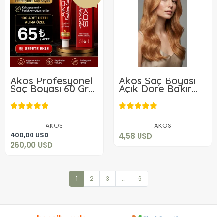
Akos Profesyonel
Akos Saç Boyası
Saç Boyası 60 Gr
Açık Dore Bakır
100 Adet
8.34
4,58 USD
Kampanyalı Satış
260,00 USD
Sepete Ekle
AKOS
AKOS
Sepete Ekle
400,00 USD
4,58 USD
260,00 USD
1
2
3
...
6