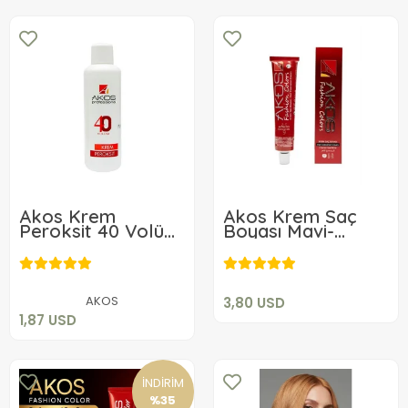
Akos Krem
Akos Krem Saç
Peroksit 40 Volüm
Boyası Mavi-
3,80 USD
%12 60ML
Menekşe 60 GR
1,87 USD
020
Sepete Ekle
Sepete Ekle
AKOS
3,80 USD
1,87 USD
İNDİRİM
%35