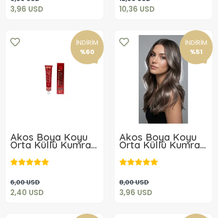
3,96 USD
10,36 USD
İNDİRİM
İNDİRİM
%60
%51
Akos Boya Koyu
Akos Boya Koyu
Orta Küllü Kumral
Orta Küllü Kumral
7.1 Tüp Boya 60 Gr
7.1 Tüp Boya 60
2,40 USD
3,96 USD
Gr+ Akos 20
Volüm Oksidan 60
ML
Sepete Ekle
Sepete Ekle
6,00 USD
8,00 USD
2,40 USD
3,96 USD