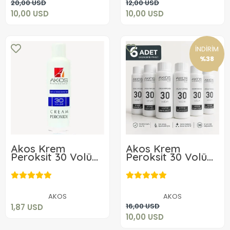
20,00 USD
12,00 USD
10,00 USD
10,00 USD
İNDİRİM
%38
Akos Krem
Akos Krem
Peroksit 30 Volüm
Peroksit 30 Volüm
%9 60ML
%9 60ML-10 Adet
1,87 USD
10,00 USD
Sepete Ekle
AKOS
AKOS
Sepete Ekle
16,00 USD
1,87 USD
10,00 USD