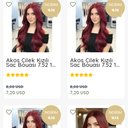
İNDİRİM
İNDİRİM
%10
%10
Akos Çilek Kızılı
Akos Çilek Kızılı
Saç Boyası 7.52 1
Saç Boyası 7.52 1
Adet + 1 Adet
Adet + 1 Adet
7,20 USD
7,20 USD
Oksidan
Oksidan
Sepete Ekle
Sepete Ekle
8,00 USD
8,00 USD
7,20 USD
7,20 USD
İNDİRİM
İNDİRİM
%10
%14