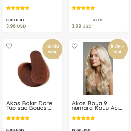
Kalıcı Tüp Saç
3,96 USD
3,99 USD
Boyası 60Gr
Sepete Ekle
Sepete Ekle
6,00 USD
AKOS
3,96 USD
3,99 USD
İNDİRİM
İNDİRİM
%34
%14
Akos Bakır Dore
Akos Boya 9
Tüp saç Boyası
numara Koyu Açık
7,43 60 Gr
Sarı 60 Gr Tüp Saç
3,96 USD
10,36 USD
Boyası 3 Adet
Sepete Ekle
Sepete Ekle
6,00 USD
12,00 USD