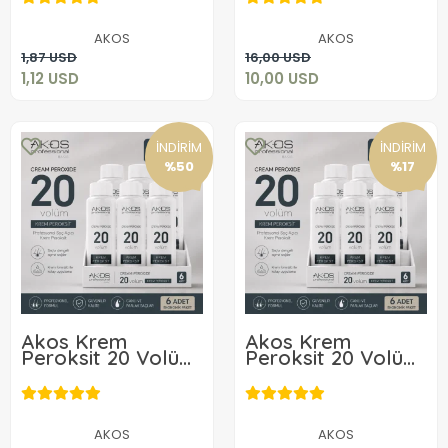
1,12 USD
10,00 USD
AKOS
AKOS
Sepete Ekle
Sepete Ekle
1,87 USD
16,00 USD
1,12 USD
10,00 USD
İNDİRİM
İNDİRİM
%50
%17
Akos Krem
Akos Krem
Peroksit 20 Volüm
Peroksit 20 Volüm
%6 60ML-10 Adet
%6 60ML-6 Adet
10,00 USD
10,00 USD
AKOS
AKOS
Sepete Ekle
Sepete Ekle