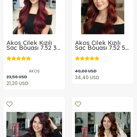
Akos Çilek Kızılı
Akos Çilek Kızılı
Saç Boyası 7.52 3
Saç Boyası 7.52 5
Adet + 3 Adet
Adet +5Adet
34,40 USD
Oksidan
Oksidan
21,20 USD
Sepete Ekle
AKOS
40,00 USD
Sepete Ekle
23,56 USD
34,40 USD
21,20 USD