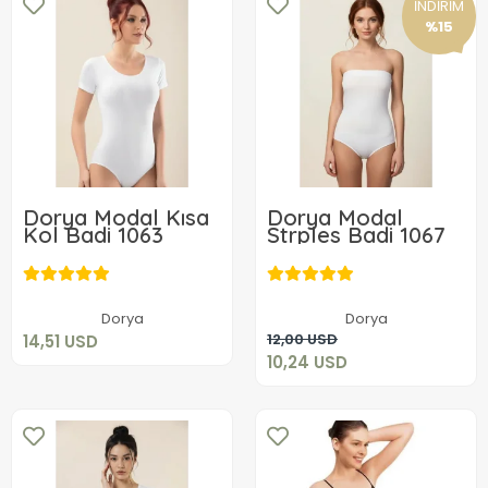
İNDİRİM
%15
Dorya Modal Kısa
Dorya Modal
Kol Badi 1063
Strples Badi 1067
14,51 USD
10,24 USD
Sepete Ekle
Dorya
Dorya
Sepete Ekle
12,00 USD
14,51 USD
10,24 USD