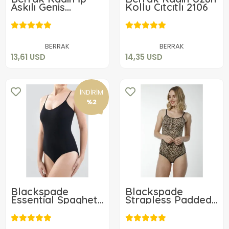
Askılı Geniş
Kollu Çıtçıtlı 2106
Dantelli Badi
13,61 USD
14,35 USD
Sepete Ekle
Sepete Ekle
BERRAK
BERRAK
13,61 USD
14,35 USD
İNDİRİM
%2
Blackspade
Blackspade
Essential Spaghetti
Strapless Padded
Body 1980
Bra 3003
38,00 USD
20,00 USD