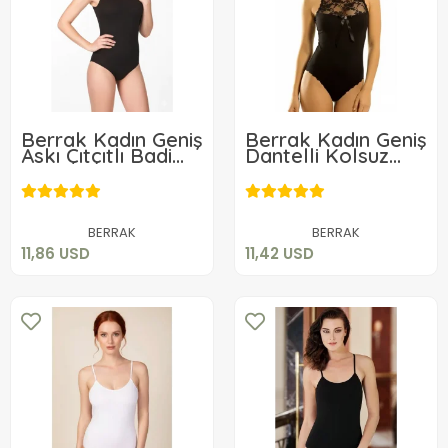
Berrak Kadın Geniş
Berrak Kadın Geniş
Askı Çıtçıtlı Badi
Dantelli Kolsuz
2084
Çıtçıtlı Bady 2142
11,86 USD
11,42 USD
Sepete Ekle
Sepete Ekle
BERRAK
BERRAK
11,86 USD
11,42 USD