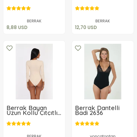
2053
8,88 USD
12,70 USD
Sepete Ekle
Sepete Ekle
BERRAK
BERRAK
8,88 USD
12,70 USD
Berrak Bayan
Berrak Dantelli
Uzun Kollu Çıtçıtlı
Badi 2636
2107
14,35 USD
10,05 USD
Sepete Ekle
Sepete Ekle
BERRAK
yoncatoptan