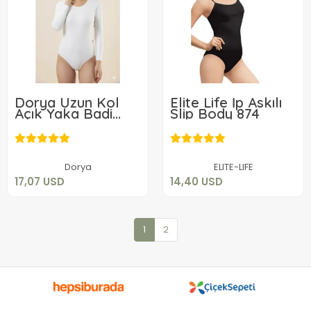
Dorya Uzun Kol
Elite Life İp Askılı
Açık Yaka Badi
Slip Body 874
1064
17,07 USD
14,40 USD
Sepete Ekle
Sepete Ekle
Dorya
ELITE-LIFE
17,07 USD
14,40 USD
1
2