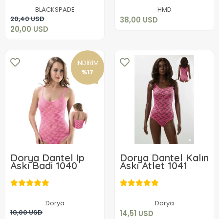
Sepete Ekle
BLACKSPADE
HMD
Sepete Ekle
20,40 USD
38,00 USD
20,00 USD
İNDİRİM
%17
Dorya Dantel İp
Dorya Dantel Kalın
Askı Badi 1040
Askı Atlet 1041
14,51 USD
14,88 USD
Sepete Ekle
Dorya
Dorya
Sepete Ekle
18,00 USD
14,51 USD