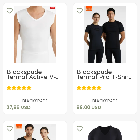
Blackspade
Blackspade
Termal Active V-
Termal Pro T-Shirt
Neck Shirt 9243
9570
27,96 USD
98,00 USD
Sepete Ekle
Sepete Ekle
BLACKSPADE
BLACKSPADE
27,96 USD
98,00 USD