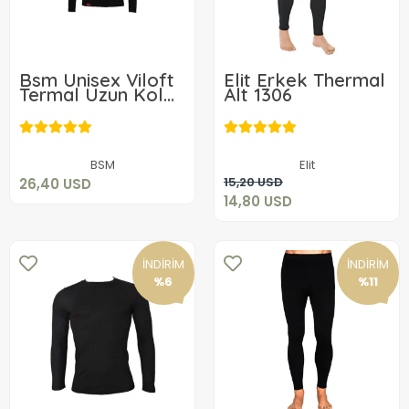
Bsm Unisex Viloft
Elit Erkek Thermal
Termal Uzun Kol
Alt 1306
Body 10603
26,40 USD
14,80 USD
Sepete Ekle
BSM
Elit
Sepete Ekle
15,20 USD
26,40 USD
14,80 USD
İNDİRİM
İNDİRİM
%6
%11