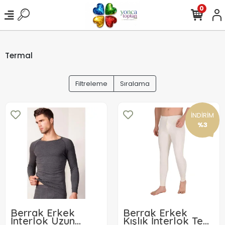
0
Termal
Filtreleme
Sıralama
İNDİRİM
%3
Berrak Erkek
Berrak Erkek
İnterlok Uzun
Kışlık İnterlok Tek