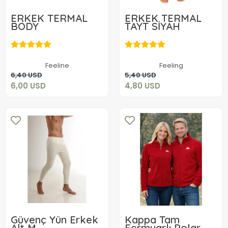
ERKEK TERMAL
ERKEK TERMAL
BODY
TAYT SİYAH
6,00 USD
4,80 USD
Feeline
Feeling
Sepete Ekle
Sepete Ekle
6,40 USD
5,40 USD
6,00 USD
4,80 USD
Güvenç Yün Erkek
Kappa Tam
Alt M
Fermuarlı Polar