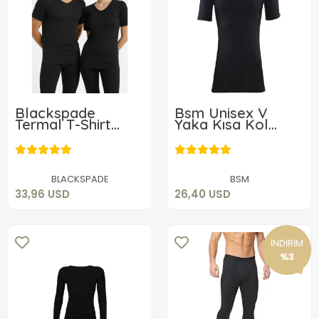
Blackspade
Bsm Unisex V
Termal T-Shirt
Yaka Kısa Kol
Short 1263
Termal Body 10303
33,96 USD
26,40 USD
Sepete Ekle
Sepete Ekle
BLACKSPADE
BSM
33,96 USD
26,40 USD
İNDİRİM
%3