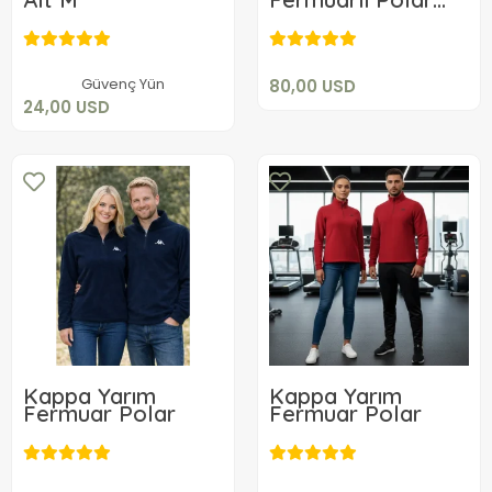
80,00 USD
Ceket
24,00 USD
Sepete Ekle
Sepete Ekle
Güvenç Yün
80,00 USD
24,00 USD
Kappa Yarım
Kappa Yarım
Fermuar Polar
Fermuar Polar
80,00 USD
80,00 USD
Sepete Ekle
Sepete Ekle