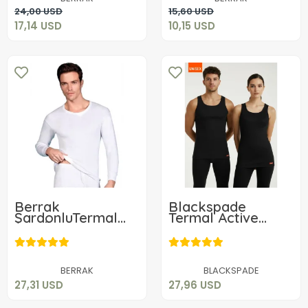
Sepete Ekle
Sepete Ekle
24,00 USD
15,60 USD
17,14 USD
10,15 USD
Berrak
Blackspade
ŞardonluTermal
Termal Active
Tek Üst Uzun Kollu
Atlet 9260
27,31 USD
27,96 USD
754
Sepete Ekle
Sepete Ekle
BERRAK
BLACKSPADE
27,31 USD
27,96 USD