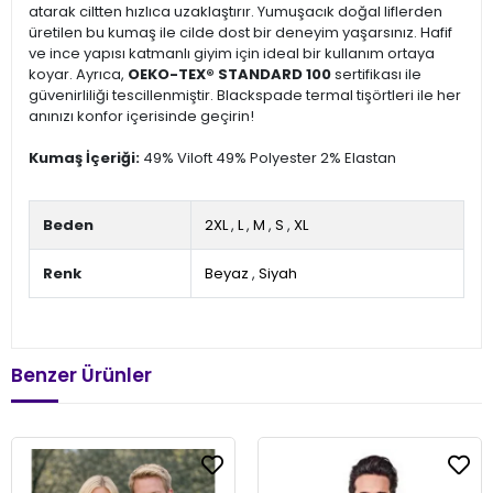
atarak ciltten hızlıca uzaklaştırır. Yumuşacık doğal liflerden
üretilen bu kumaş ile cilde dost bir deneyim yaşarsınız. Hafif
ve ince yapısı katmanlı giyim için ideal bir kullanım ortaya
koyar. Ayrıca,
OEKO-TEX® STANDARD 100
sertifikası ile
güvenirliliği tescillenmiştir. Blackspade termal tişörtleri ile her
anınızı konfor içerisinde geçirin!
Kumaş İçeriği:
49% Viloft 49% Polyester 2% Elastan
Beden
2XL
,
L
,
M
,
S
,
XL
Renk
Beyaz
,
Siyah
Benzer Ürünler