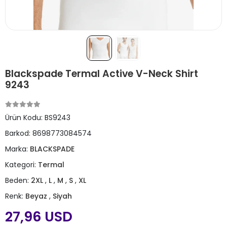
Blackspade Termal Active V-Neck Shirt
9243
Ürün Kodu:
BS9243
Barkod:
8698773084574
Marka:
BLACKSPADE
Kategori:
Termal
Beden:
2XL
,
L
,
M
,
S
,
XL
Renk:
Beyaz
,
Siyah
27,96 USD