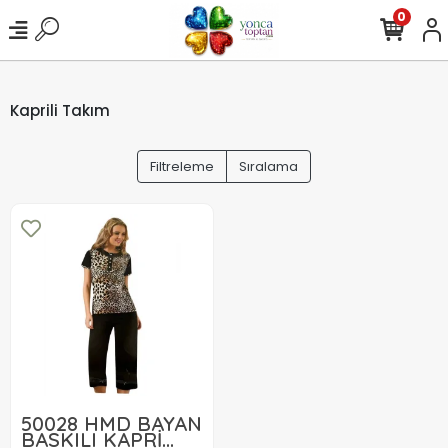
0
Kaprili Takım
Filtreleme
Sıralama
50028 HMD BAYAN
BASKILI KAPRİ