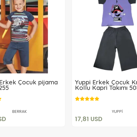
Erkek Çocuk pijama
Yuppi Erkek Çocuk K
255
Kollu Kapri Takımı 5
19,80 USD
17,81 USD
Sepete Ekle
Sepete Ekle
BERRAK
YUPPİ
SD
17,81 USD