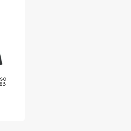
ısa
083