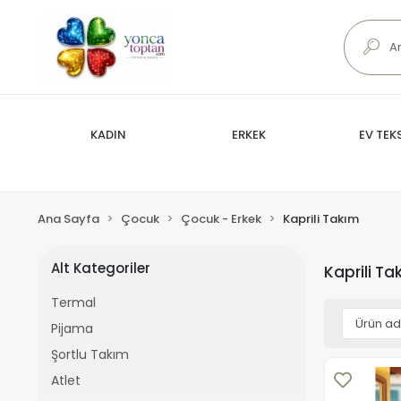
KADIN
ERKEK
EV TEKS
Ana Sayfa
Çocuk
Çocuk - Erkek
Kaprili Takım
Alt Kategoriler
Kaprili Ta
Termal
Pijama
Şortlu Takım
Atlet