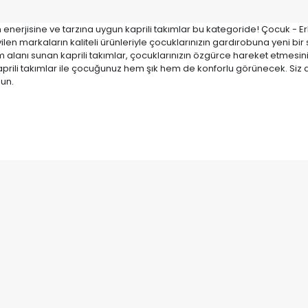
 enerjisine ve tarzına uygun kaprili takımlar bu kategoride! Çocuk - Erkek
ilen markaların kaliteli ürünleriyle çocuklarınızın gardırobuna yeni bir
m alanı sunan kaprili takımlar, çocuklarınızın özgürce hareket etmesin
prili takımlar ile çocuğunuz hem şık hem de konforlu görünecek. Siz de 
nun.