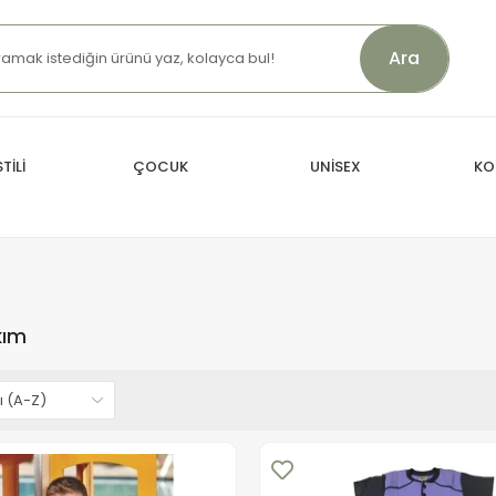
Ara
TİLİ
ÇOCUK
UNİSEX
KO
kım