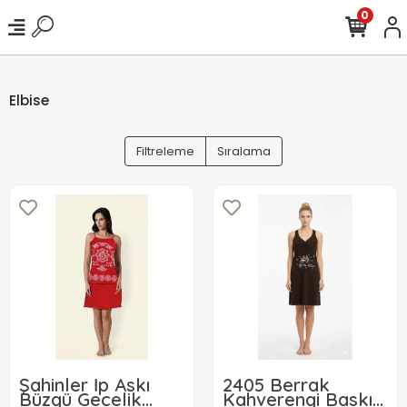
0
Elbise
Filtreleme
Sıralama
Şahinler İp Askı
2405 Berrak
Büzgü Gecelik
Kahverengi Baskılı