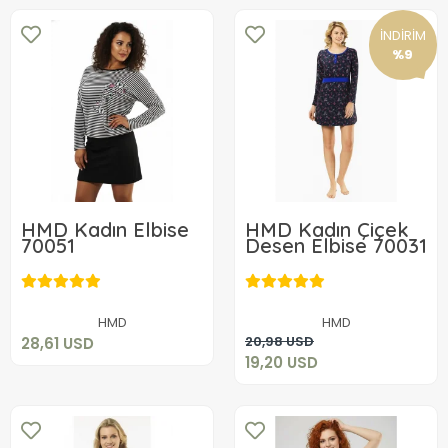
İNDİRİM
%9
HMD Kadın Elbise
HMD Kadın Çiçek
70051
Desen Elbise 70031
28,61 USD
19,20 USD
Sepete Ekle
HMD
HMD
Sepete Ekle
20,98 USD
28,61 USD
19,20 USD