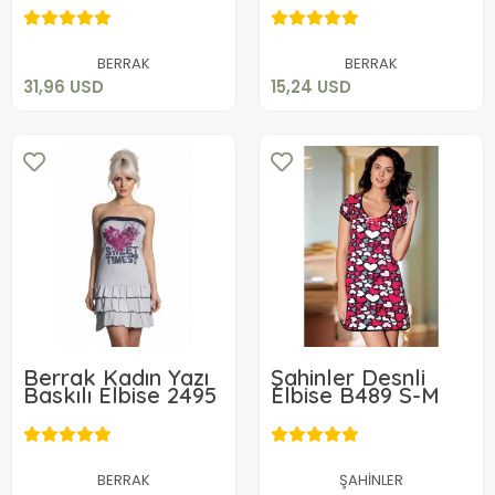
31,96 USD
15,24 USD
Sepete Ekle
Sepete Ekle
BERRAK
BERRAK
31,96 USD
15,24 USD
Berrak Kadın Yazı
Şahinler Desnli
Baskılı Elbise 2495
Elbise B489 S-M
21,94 USD
21,84 USD
Sepete Ekle
Sepete Ekle
BERRAK
ŞAHİNLER