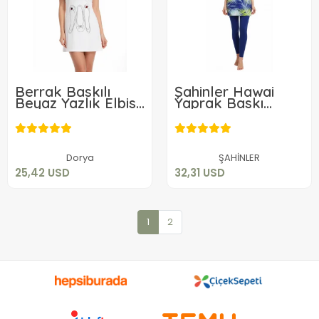
Berrak Baskılı
Şahinler Hawai
Beyaz Yazlık Elbise
Yaprak Baskı
2414
Takım 22215
25,42 USD
32,31 USD
Sepete Ekle
Sepete Ekle
Dorya
ŞAHİNLER
25,42 USD
32,31 USD
1
2