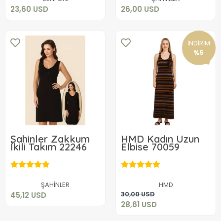
23,60 USD
26,00 USD
İNDİRİM
%5
Şahinler Zakkum
HMD Kadın Uzun
İkili Takım 22246
Elbise 70059
45,12 USD
28,61 USD
Sepete Ekle
ŞAHİNLER
HMD
Sepete Ekle
30,00 USD
45,12 USD
28,61 USD