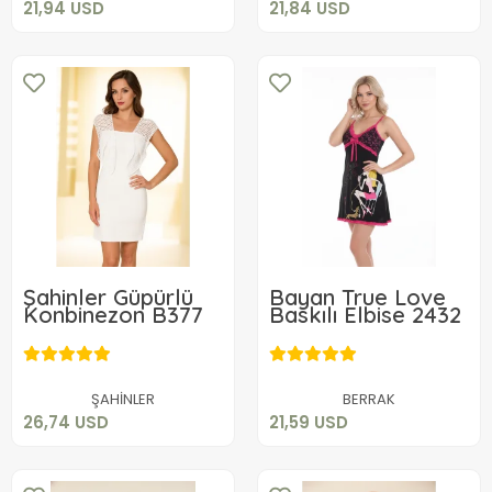
21,94 USD
21,84 USD
Şahinler Güpürlü
Bayan True Love
Konbinezon B377
Baskılı Elbise 2432
26,74 USD
21,59 USD
Sepete Ekle
Sepete Ekle
ŞAHİNLER
BERRAK
26,74 USD
21,59 USD