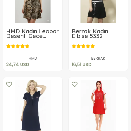
HMD Kadın Leopar
Berrak Kadın
Desenli Gece
Elbise 5332
Elbisesi Kod 70013
24,74 USD
16,51 USD
Sepete Ekle
Sepete Ekle
HMD
BERRAK
24,74 USD
16,51 USD