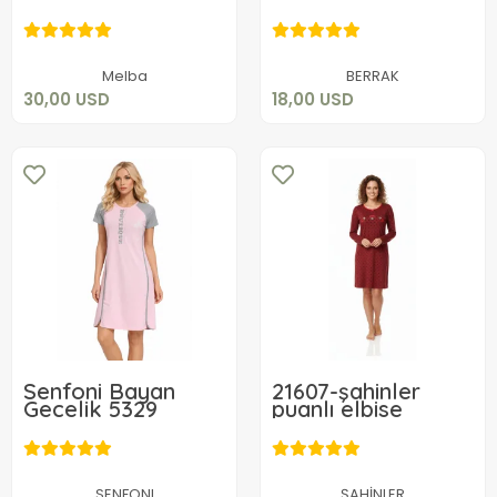
22224
Elbise
30,00 USD
18,00 USD
Sepete Ekle
Sepete Ekle
Melba
BERRAK
30,00 USD
18,00 USD
Senfoni Bayan
21607-şahinler
Gecelik 5329
puanlı elbise
23,60 USD
26,00 USD
Sepete Ekle
Sepete Ekle
SENFONI
ŞAHİNLER