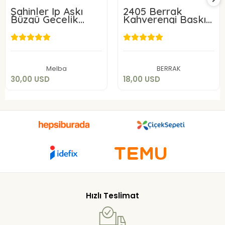
Şahinler İp Askı
2405 Berrak
Büzgü Gecelik
Kahverengi Baskılı
22224
Elbise
30,00 USD
18,00 USD
Sepete Ekle
Sepete Ekle
Melba
BERRAK
30,00 USD
18,00 USD
Hızlı Teslimat