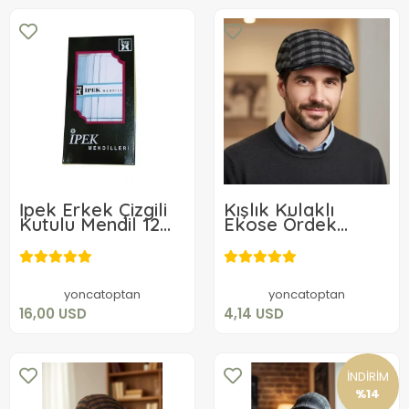
İpek Erkek Çizgili
Kışlık Kulaklı
Kutulu Mendil 12
Ekose Ördek
Adet 42x42 cm
Şapka
16,00 USD
4,14 USD
Sepete Ekle
Sepete Ekle
yoncatoptan
yoncatoptan
16,00 USD
4,14 USD
İNDİRİM
%14