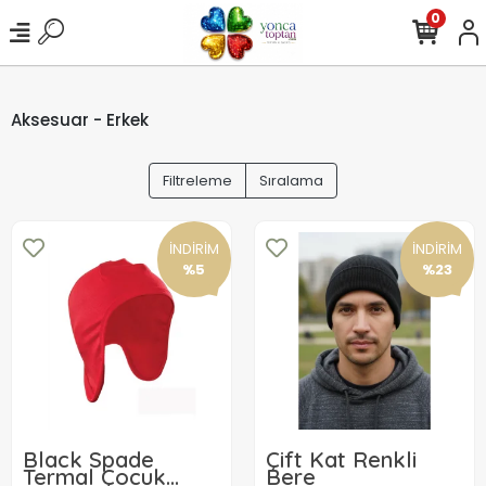
0
Aksesuar - Erkek
Filtreleme
Sıralama
İNDİRİM
İNDİRİM
%5
%23
Black Spade
Çift Kat Renkli
Termal Çocuk
Bere