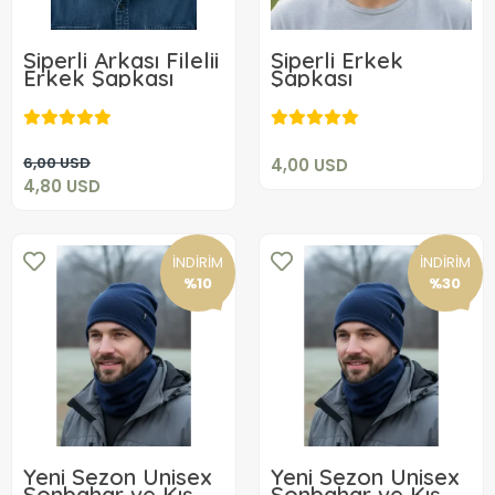
Siperli Arkası Filelii
Siperli Erkek
Erkek Şapkası
Şapkası
4,00 USD
4,80 USD
Sepete Ekle
Sepete Ekle
6,00 USD
4,00 USD
4,80 USD
İNDİRİM
İNDİRİM
%10
%30
Yeni Sezon Unisex
Yeni Sezon Unisex
Sonbahar ve Kış
Sonbahar ve Kış