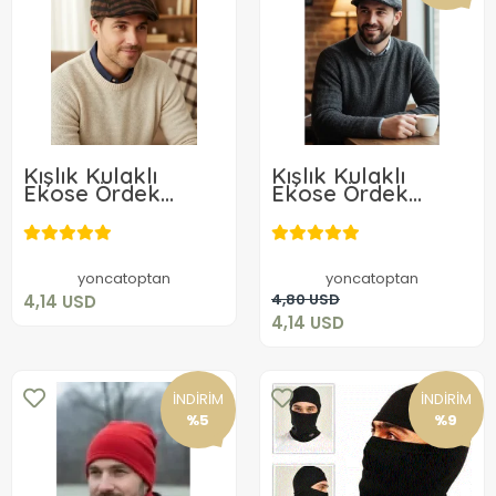
Kışlık Kulaklı
Kışlık Kulaklı
Ekose Ördek
Ekose Ördek
Şapka
Şapka Koyu Renk
4,14 USD
4,14 USD
Sepete Ekle
yoncatoptan
yoncatoptan
Sepete Ekle
4,80 USD
4,14 USD
4,14 USD
İNDİRİM
İNDİRİM
%5
%9