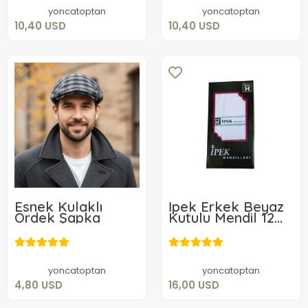
Sepete Ekle
Sepete Ekle
yoncatoptan
yoncatoptan
10,40 USD
10,40 USD
Esnek Kulaklı
İpek Erkek Beyaz
Ördek Şapka
Kutulu Mendil 12
Adet 42x42 cm
4,80 USD
16,00 USD
Sepete Ekle
Sepete Ekle
yoncatoptan
yoncatoptan
4,80 USD
16,00 USD