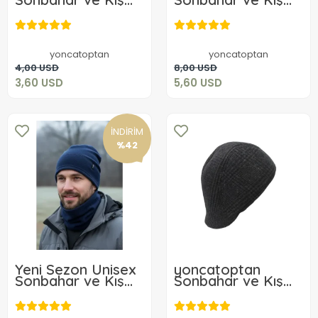
için Polar
için Polar
Boyunluk Lacivert
Boyunluk siyah 2 Li
3,60 USD
5,60 USD
takım
yoncatoptan
yoncatoptan
Sepete Ekle
Sepete Ekle
4,00 USD
8,00 USD
3,60 USD
5,60 USD
İNDİRİM
%42
Yeni Sezon Unisex
yoncatoptan
Sonbahar ve Kış
Sonbahar ve Kış
için Polar
için Füme Desenli
4,32 USD
Boyunluk Siyah 6
Kulaksız Kasket
14,00 USD
Adet
Şapka