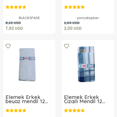
Bere 9283
7,92 USD
2,00 USD
BLACKSPADE
yoncatoptan
Sepete Ekle
Sepete Ekle
8,32 USD
2,60 USD
7,92 USD
2,00 USD
Elemek Erkek
Elemek Erkek
beyaz mendil 12
Çizgili Mendil 12
adet
adet 39x39 cm
10,40 USD
10,40 USD