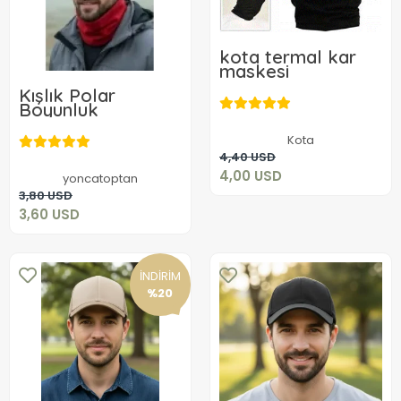
kota termal kar
maskesi
Kışlık Polar
Boyunluk
4,00 USD
Kota
Sepete Ekle
3,60 USD
4,40 USD
4,00 USD
yoncatoptan
Sepete Ekle
3,80 USD
3,60 USD
İNDİRİM
%20