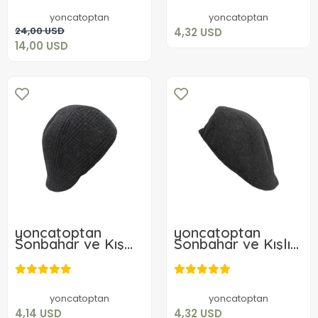
Sepete Ekle
yoncatoptan
yoncatoptan
Sepete Ekle
24,00 USD
4,32 USD
14,00 USD
yoncatoptan
yoncatoptan
Sonbahar ve Kış
Sonbahar ve Kışlık
için Kulak
Ekose Siyah
4,14 USD
4,32 USD
Kapamalı Füme
Kasket Şapka
Kasket Şapka
Sepete Ekle
Sepete Ekle
yoncatoptan
yoncatoptan
4,14 USD
4,32 USD