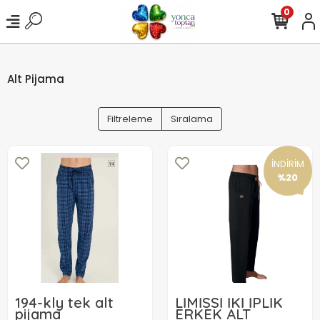
0
Alt Pijama
Filtreleme
Sıralama
İNDİRİM
%20
194-kly tek alt
LİMİSSİ İKİ İPLİK
pijama
ERKEK ALT