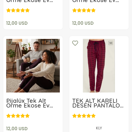
12,00 USD
12,00 USD
Pantolonu
Pantolonu
Sepete Ekle
Sepete Ekle
12,00 USD
12,00 USD
Pijalüx Tek Alt
TEK ALT KARELİ
Örme Ekose Ev
DESEN PANTALON
12,00 USD
Pantolonu
KLY 306
32,00 USD
Sepete Ekle
Sepete Ekle
KLY
12,00 USD