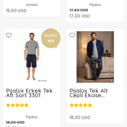
Sepete Ekle
Limissi
Pijalux
Sepete Ekle
17,40 USD
15,60 USD
17,00 USD
İNDİRİM
%11
Pijalüx Erkek Tek
Pijalüx Tek Alt
Alt Şort 3301
Cepli Ekose
18,00 USD
Pijama
16,00 USD
Sepete Ekle
Pijalux
18,00 USD
Sepete Ekle
18,00 USD