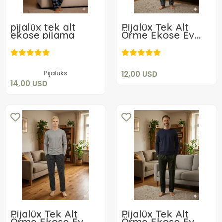
pijalüx tek alt
Pijalüx Tek Alt
ekose pijama
Örme Ekose Ev
12,00 USD
Pantolonu
14,00 USD
Sepete Ekle
Sepete Ekle
Pijaluks
12,00 USD
14,00 USD
Pijalüx Tek Alt
Pijalüx Tek Alt
Örme Ekose Ev
Örme Ekose Ev