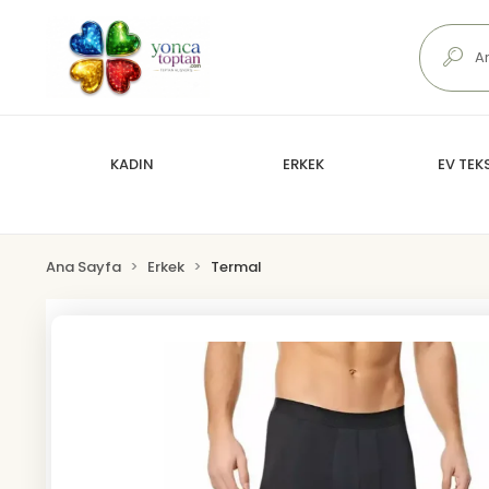
KADIN
ERKEK
EV TEKS
Ana Sayfa
Erkek
Termal