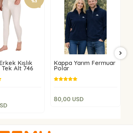
%3
Erkek Kışlık
Kappa Yarım Fermuar
K
 Tek Alt 746
Polar
F
80,00 USD
2,84 USD
Sepete Ekle
Sepete Ekle
80,00 USD
USD