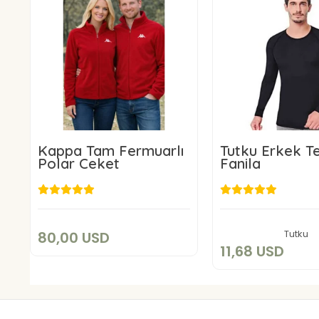
Kappa Tam Fermuarlı
Tutku Erkek T
Polar Ceket
Fanila
80,00 USD
11,68 US
Sepete Ekle
Sepete E
Tutku
80,00 USD
11,68 USD