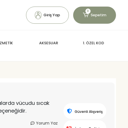
0
Giriş Yap
Sepetim
ZMETİK
AKSESUAR
1. ÖZEL KOD
alarda vücudu sıcak
seçeneğidir.
Güvenli Alışveriş
Yorum Yaz