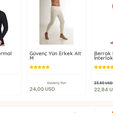
ermal
Güvenç Yün Erkek Alt
Berrak 
M
İnterlok
D
24,00 USD
2
kle
Sepete Ekle
Güvenç Yün
23,60 USD
24,00 USD
22,84 