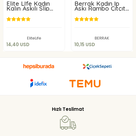
Elite Lİfe Kadın
Berrak Kadın İp
Kalın Askılı Slip
Askı Rambo Çıtçıtlı
Body 878
Badi 2172
14,40 USD
10,15 USD
Sepete Ekle
Sepete Ekle
EliteLife
BERRAK
14,40 USD
10,15 USD
Hızlı Teslimat