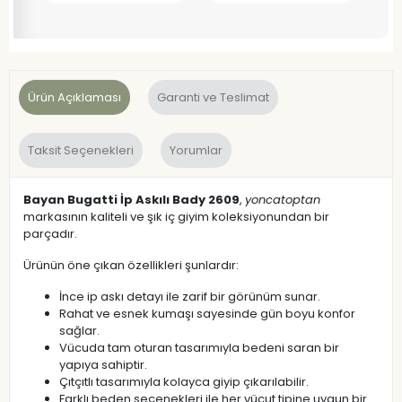
Ürün Açıklaması
Garanti ve Teslimat
Taksit Seçenekleri
Yorumlar
Bayan Bugatti İp Askılı Bady 2609
,
yoncatoptan
markasının kaliteli ve şık iç giyim koleksiyonundan bir
parçadır.
Ürünün öne çıkan özellikleri şunlardır:
İnce ip askı detayı ile zarif bir görünüm sunar.
Rahat ve esnek kumaşı sayesinde gün boyu konfor
sağlar.
Vücuda tam oturan tasarımıyla bedeni saran bir
yapıya sahiptir.
Çıtçıtlı tasarımıyla kolayca giyip çıkarılabilir.
Farklı beden seçenekleri ile her vücut tipine uygun bir