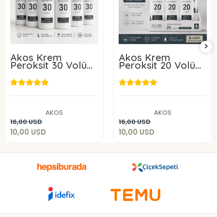
Akos Krem
Akos Krem
Peroksit 30 Volüm
Peroksit 20 Volüm
%9 60ML-10 Adet
%6 60ML-10 Adet
10,00 USD
10,00 USD
AKOS
AKOS
Sepete Ekle
Sepete Ekle
16,00 USD
16,00 USD
10,00 USD
10,00 USD