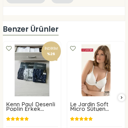
Benzer Ürünler
İNDİRİM
%26
Kenn Paul Desenli
Le Jardin Soft
Poplin Erkek
Micro Sütyen
Boxer 6 Adet
9405-C
24,00 USD