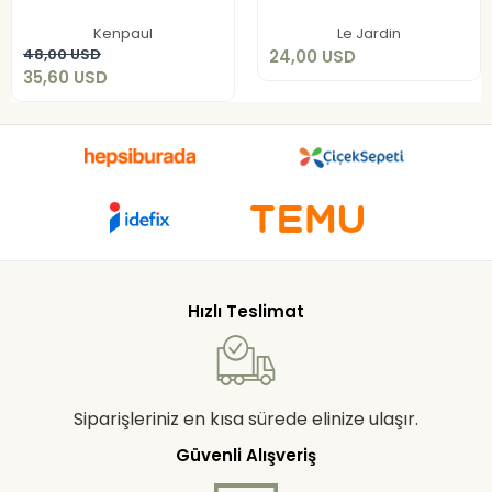
35,60 USD
Sepete Ekle
Kenpaul
Le Jardin
Sepete Ekle
48,00 USD
24,00 USD
35,60 USD
Hızlı Teslimat
Siparişleriniz en kısa sürede elinize ulaşır.
Güvenli Alışveriş