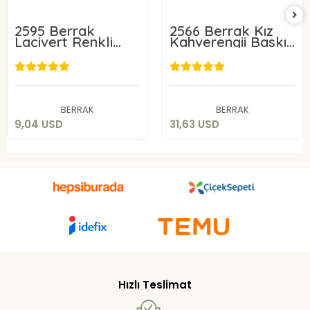
2595 Berrak
2566 Berrak Kız
Lacivert Renkli
Kahverengii Baskılı
Beli Dantelli
Bikini 6 Adet 1-2
Çocukı Bikini 6
Yaş
Adet 1-2 yaş
9,04 USD
31,63 USD
Sepete Ekle
Sepete Ekle
BERRAK
BERRAK
9,04 USD
31,63 USD
Hızlı Teslimat