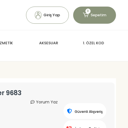
0
Giriş Yap
Sepetim
ZMETİK
AKSESUAR
1. ÖZEL KOD
er 9683
Yorum Yaz
Güvenli Alışveriş