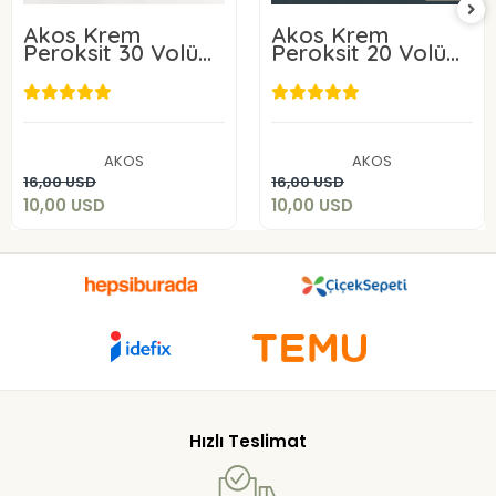
Akos Krem
Akos Krem
Peroksit 30 Volüm
Peroksit 20 Volüm
%9 60ML-10 Adet
%6 60ML-10 Adet
10,00 USD
10,00 USD
AKOS
AKOS
Sepete Ekle
Sepete Ekle
16,00 USD
16,00 USD
10,00 USD
10,00 USD
Hızlı Teslimat