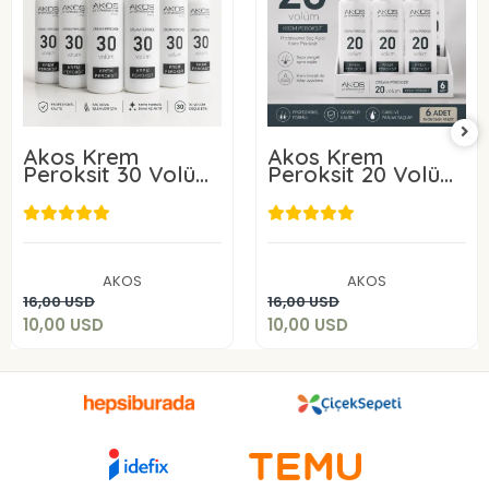
Akos Krem
Akos Krem
Peroksit 30 Volüm
Peroksit 20 Volüm
%9 60ML-10 Adet
%6 60ML-10 Adet
10,00 USD
10,00 USD
AKOS
AKOS
Sepete Ekle
Sepete Ekle
16,00 USD
16,00 USD
10,00 USD
10,00 USD