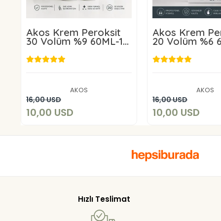
Akos Krem Peroksit
Akos Krem Per
30 Volüm %9 60ML-10
20 Volüm %6 
Adet
Adet
10,00 USD
10,00 U
AKOS
AKOS
Sepete Ekle
Sepete E
16,00 USD
16,00 USD
10,00 USD
10,00 USD
Hızlı Teslimat