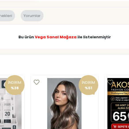
nekleri
Yorumlar
Bu ürün
Vega Sanal Mağaza
ile listelenmiştir
İNDİRİM
İNDİRİM
%38
%51