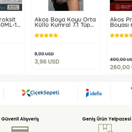
oksit
Akos Boya Koyu Orta
Akos Pr
60ML-10
Küllü Kumral 7.1 Tüp
Boyası 
Boya 60 Gr+ Akos 20
Kampany
Volüm Oksidan 60 ML
3,96 USD
SD
2
Sepete Ekle
8,00 USD
kle
400,00 U
3,96 USD
260,00
Güvenli Alışveriş
Geniş Ürün Yelpazesi