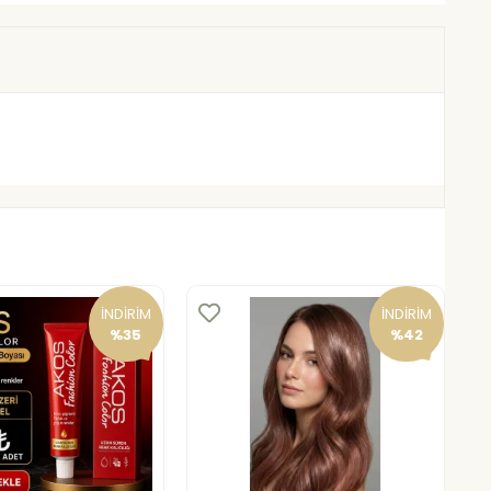
İNDİRİM
İNDİRİM
%35
%42