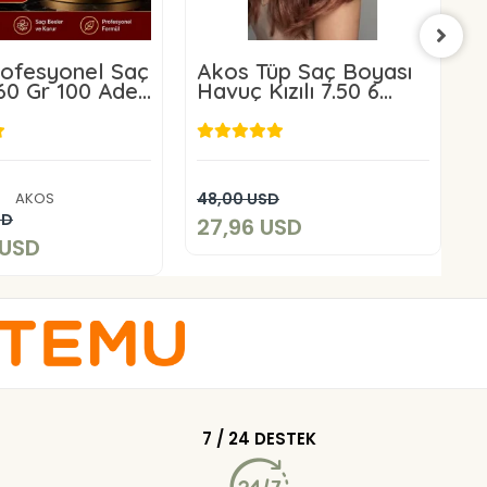
ofesyonel Saç
Akos Tüp Saç Boyası
A
60 Gr 100 Adet
Havuç Kızılı 7.50 6
K
alı Satış
Adet+6 Adet Oksidan
27,96 USD
60,00 USD
Sepete Ekle
AKOS
48,00 USD
1
Sepete Ekle
SD
27,96 USD
1
 USD
7 / 24 DESTEK