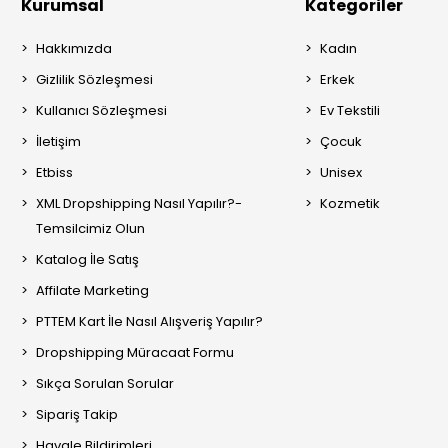
Kurumsal
Kategoriler
Hakkımızda
Kadın
Gizlilik Sözleşmesi
Erkek
Kullanıcı Sözleşmesi
Ev Tekstili
İletişim
Çocuk
Etbiss
Unisex
XML Dropshipping Nasıl Yapılır?-
Kozmetik
Temsilcimiz Olun
Katalog İle Satış
Affilate Marketing
PTTEM Kart İle Nasıl Alışveriş Yapılır?
Dropshipping Müracaat Formu
Sıkça Sorulan Sorular
Sipariş Takip
Havale Bildirimleri