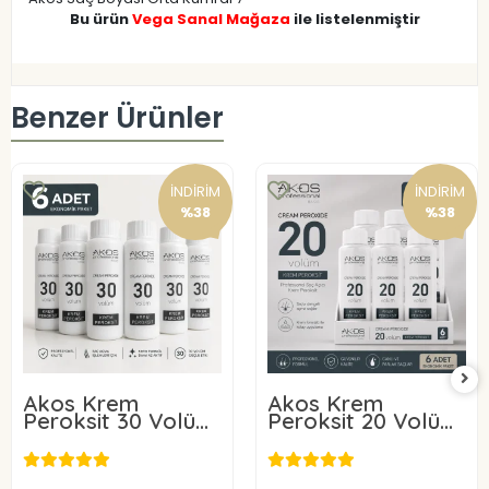
Bu ürün
Vega Sanal Mağaza
ile listelenmiştir
Benzer Ürünler
İNDİRİM
İNDİRİM
%38
%38
Akos Krem
Akos Krem
Peroksit 30 Volüm
Peroksit 20 Volüm
%9 60ML-10 Adet
%6 60ML-10 Adet